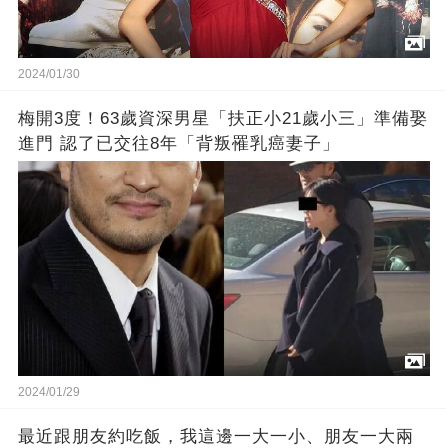
2024/01/30
梅開3度！63歲資深男星「扶正小21歲小三」準備娶
進門 認了已交往8年「背叛罹乳癌妻子」
2024/01/29
最近跟朋友約吃飯，我這邊一大一小、朋友一大兩