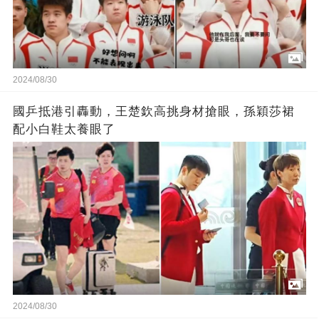
2024/08/30
國乒抵港引轟動，王楚欽高挑身材搶眼，孫穎莎裙
配小白鞋太養眼了
2024/08/30