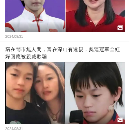
2024/08/31
窮在鬧市無人問，富在深山有遠親，奧運冠軍全紅
嬋回應被親戚欺騙
2024/08/31