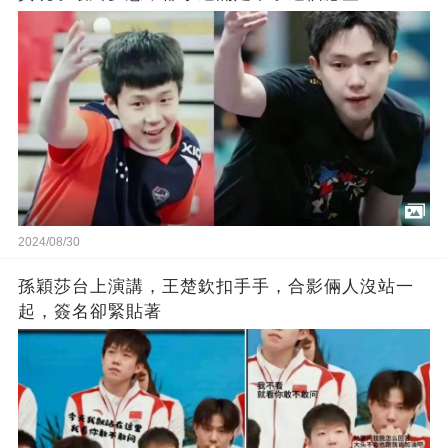
2024/08/30
孫穎莎台上演講，王楚欽扣手手，合影倆人沒站一
起，簽名卻緊貼著