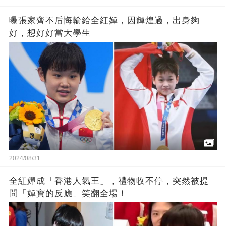
曝張家齊不后悔輸給全紅嬋，因輝煌過，出身夠
好，想好好當大學生
2024/08/31
全紅嬋成「香港人氣王」，禮物收不停，突然被提
問「嬋寶的反應」笑翻全場！