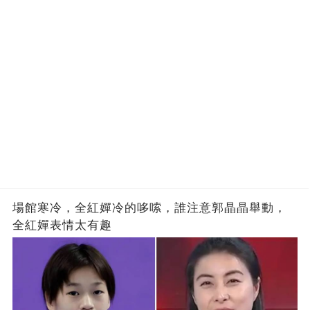
場館寒冷，全紅嬋冷的哆嗦，誰注意郭晶晶舉動，
全紅嬋表情太有趣