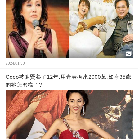
2024/01/30
Coco被謝賢養了12年,用青春換來2000萬,如今35歲
的她怎麼樣了?