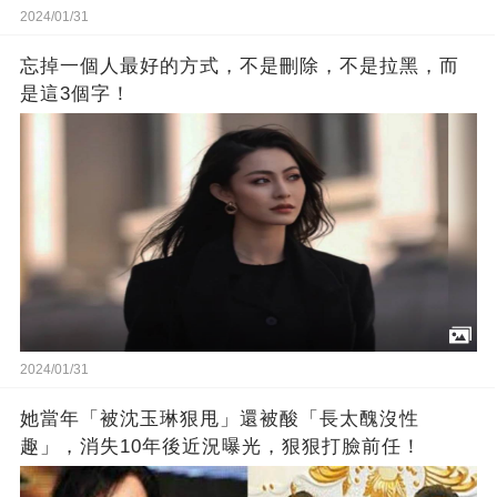
2024/01/31
忘掉一個人最好的方式，不是刪除，不是拉黑，而
是這3個字！
2024/01/31
她當年「被沈玉琳狠甩」還被酸「長太醜沒性
趣」，消失10年後近況曝光，狠狠打臉前任！