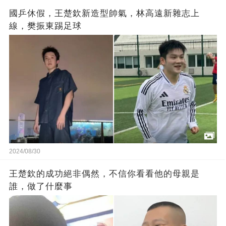
國乒休假，王楚欽新造型帥氣，林高遠新雜志上
線，樊振東踢足球
2024/08/30
王楚欽的成功絕非偶然，不信你看看他的母親是
誰，做了什麼事