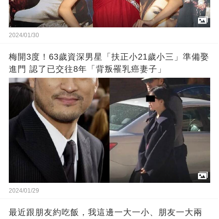
2024/01/30
梅開3度！63歲資深男星「扶正小21歲小三」準備娶
進門 認了已交往8年「背叛罹乳癌妻子」
2024/01/29
最近跟朋友約吃飯，我這邊一大一小、朋友一大兩