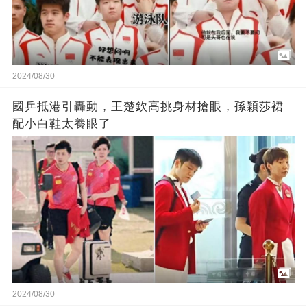
2024/08/30
國乒抵港引轟動，王楚欽高挑身材搶眼，孫穎莎裙
配小白鞋太養眼了
2024/08/30