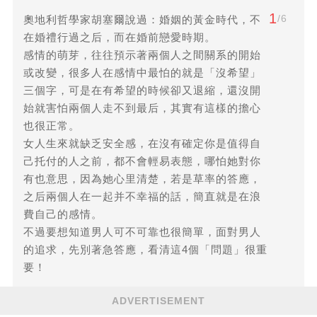
1
/6
奧地利哲學家胡塞爾說過：婚姻的黃金時代，不
在婚禮行過之后，而在婚前戀愛時期。
感情的萌芽，往往預示著兩個人之間關系的開始
或改變，很多人在感情中最怕的就是「沒希望」
三個字，可是在有希望的時候卻又退縮，還沒開
始就害怕兩個人走不到最后，其實有這樣的擔心
也很正常。
女人生來就缺乏安全感，在沒有確定你是值得自
己托付的人之前，都不會輕易表態，哪怕她對你
有也意思，因為她心里清楚，若是草率的答應，
之后兩個人在一起并不幸福的話，簡直就是在浪
費自己的感情。
不過要想知道男人可不可靠也很簡單，面對男人
的追求，先別著急答應，看清這4個「問題」很重
要！
ADVERTISEMENT