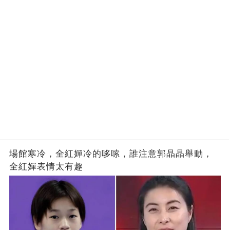
場館寒冷，全紅嬋冷的哆嗦，誰注意郭晶晶舉動，
全紅嬋表情太有趣