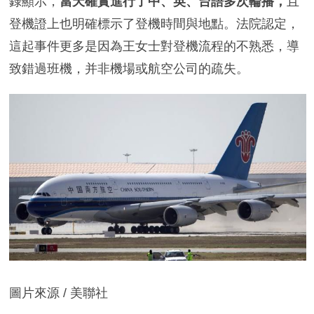
錄顯示，
當天確實進行了中、英、台語多次輪播，
且
登機證上也明確標示了登機時間與地點。法院認定，
這起事件更多是因為王女士對登機流程的不熟悉，導
致錯過班機，并非機場或航空公司的疏失。
圖片來源 / 美聯社